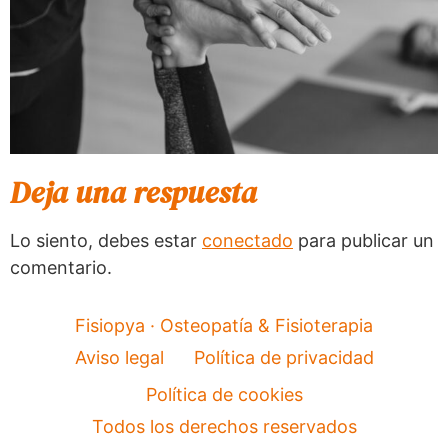
Deja una respuesta
Lo siento, debes estar
conectado
para publicar un
comentario.
Fisiopya · Osteopatía & Fisioterapia
Aviso legal
Política de privacidad
Política de cookies
Todos los derechos reservados