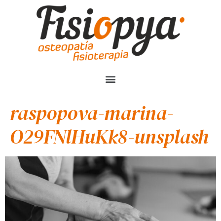
raspopova-marina-
O29FNlHuKk8-unsplash