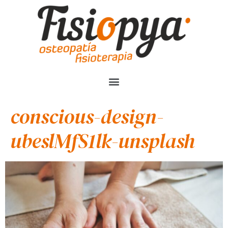
conscious-design-
ubeslMfS1lk-unsplash