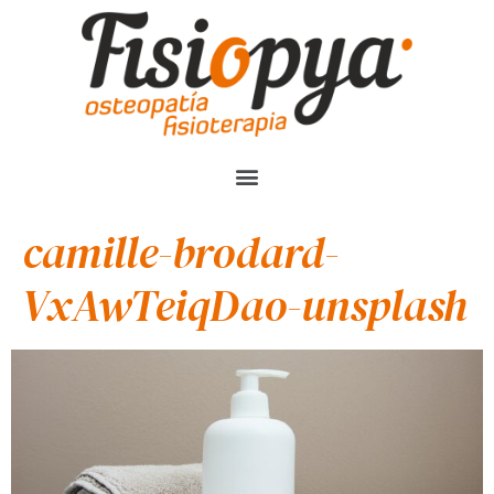
camille-brodard-
VxAwTeiqDao-unsplash